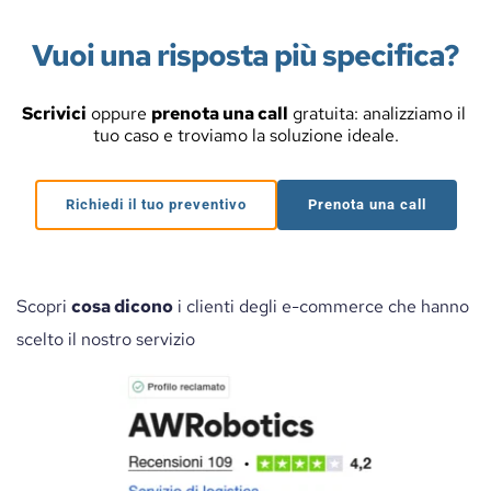
spedito. Troverai tutte le voci di costo: 
stoccaggio, movimentazione, imballaggio e 
Vuoi una risposta più specifica?
spedizione.
In più, 
offriamo gratuitamente un 
Scrivici
 oppure 
prenota una call
 gratuita: analizziamo il 
tuo caso e troviamo la soluzione ideale.
servizio mensile di analisi delle fatture
, 
per aiutarti a leggere i dati, ottimizzare i 
Richiedi il tuo preventivo
Prenota una call
costi e fare scelte più strategiche sulla 
logistica.
Scopri 
cosa dicono
 i clienti degli e-commerce che hanno 
scelto il nostro servizio